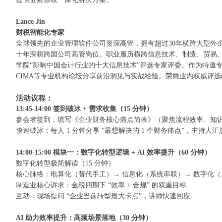
Lance Jin
财税智能化专家
全球领先的企业管理软件公司资深高管，拥有超过
30
年横跨大型外
十年深耕跨国公司高管岗位。职业履历横跨信息技术、制造、贸易
学院“影响中国会计行业的十大信息技术”评选专家评委。作为特邀专
CIMA
等专业机构论坛分享前沿洞见与实战经验。荣膺业内权威评选
活动议程：
13:45-14:00
签到破冰
+
需求收集（
15
分钟）
参会者签到，填写《企业财务核心痛点简表》（聚焦流程效率、知
快速破冰：每人
1
分钟分享
“
最想解决的
1
个财务痛点
”
，主持人汇
14:00-15:00
模块一：数字化转型逻辑
+ AI
效率提升（
60
分钟）
数字化转型极简解读（
15
分钟）
核心脉络：电算化（替代手工）
→
信息化（系统串联）
→
数字化（
制造业核心诉求：金税四期下
“
效率
+
合规
”
的双重目标
互动：现场提问
“
企业当前转型最大卡点
”
，讲师快速回应
AI
助力效率提升：高频场景落地（
30
分钟）