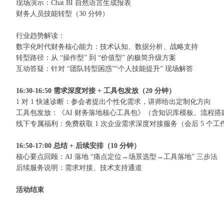
现场演示：
Chat BI
自然语言生成报表
财务人员技能转型（
30
分钟）
行业趋势解读：
数字化时代财务核心能力：技术认知、数据分析、战略支持
转型路径：从
“
操作型
”
到
“
价值型
”
的极简升级方案
互动答疑：针对
“
团队转型困惑
”“
个人技能提升
”
现场解答
16:30-16:50
需求深度对接
+
工具包发放（
20
分钟）
1
对
1
快速诊断：参会者提出个性化需求，讲师给出定制化方向
工具包发放：《
AI
财务落地核心工具包》（含知识库模板、流程搭
线下专属福利：免费获取
1
次企业需求深度对接服务（会后
5
个工
16:50-17:00
总结
+
后续安排（
10
分钟）
核心要点回顾：
AI
落地
“
痛点定位
→
场景选型
→
工具落地
”
三步法
后续服务说明：需求对接、技术支持通道
活动结束