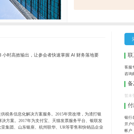
联
3
小时高效输出，让参会者快速掌握
AI
财务落地要
客服专
咨询
备
暂未
付
；
提供税务信息化解决方案服务。
2015
年营改增，为渣打银
银行
解决方案。
2017
年为支付宝、天猫发票服务平台、银联发
开户
欧亚集团、山东银座、杭州联华、
UR
等零售和快销品企业
帐户：1