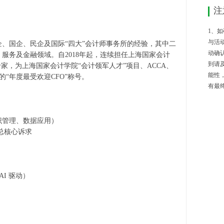
注
1、
与活动
企、国企、民企及国际“四大”会计师事务所的经验，其中二
动确
、服务及金融领域。自
2018
年起，连续担任上海国家会计
到请及
家，为上海国家会计学院“会计领军人才”项目、
ACCA
、
能性，
的“年度最受欢迎
CFO
”称号。
有最
识管理、数据应用）
总核心诉求
AI
驱动）