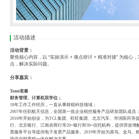
活动描述
活动背景：
聚焦核心内容，以
“
实操演示
+
痛点研讨
+
精准对接
”
为核心，
点，解决实际问题。
分享嘉宾：
Tomi
老秦
财务管理、计算机双学位；
18
年工作工作经历，一直从事财税科技领域；
2007
年任职航天信息，全国第一批企业税控服务产品研发团队成员
2010
年开始创业，为
TCL
集团、旺旺集团、北京汽车、华润医药等
行、北京银行、江南农商行等
20+
银行和
30+
信托机构，提供营改增
票服务平台等提供电子发票产品服务。
2019
年开始为菜鸟、盒马、
提供业财票税一体化解决方案。