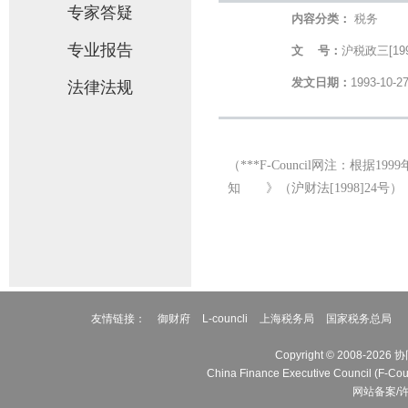
专家答疑
内容分类：
税务
专业报告
文 号：
沪税政三[199
发文日期：
1993-10-2
法律法规
（
***F-Council
网注：根据
1999
知 》（沪财法
[1998]24
号）
友情链接：
御财府
L-councli
上海税务局
国家税务总局
Copyright © 2008
China Finance Executive Cou
网站备案/许可