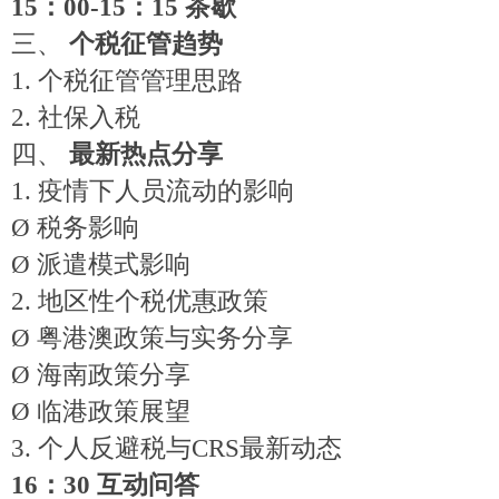
15：00-15：15 茶歇
三、
个税征管趋势
1.
个税征管管理思路
2.
社保入税
四、
最新热点分享
1.
疫情下人员流动的影响
Ø
税务影响
Ø
派遣模式影响
2.
地区性个税优惠政策
Ø
粤港澳政策与实务分享
Ø
海南政策分享
Ø
临港政策展望
3.
个人反避税与
CRS最新动态
16：30 互动问答