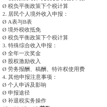
Ø
税负平衡政策下个税计算
2.
居民个人境外收入申报：
Ø
A表与B表
Ø
境外税收抵免
Ø
税负平衡政策下个税计算
3.
特殊综合收入申报：
Ø
全年一次奖金
Ø
股权激励收入
Ø
劳务报酬、稿酬、特许权使用费
4.
其他申报注意事项：
Ø
个人申诉及影响
Ø
申报途径
Ø
补退税实务操作