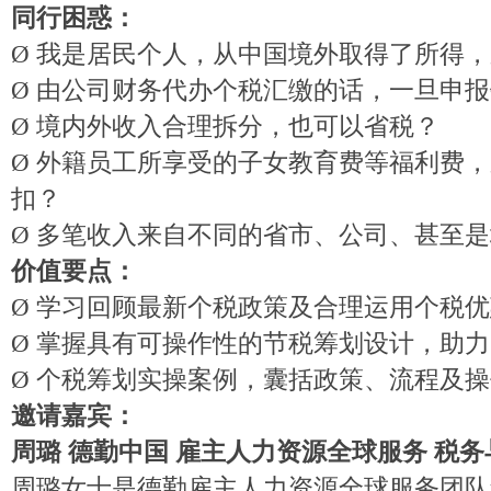
同行困惑：
Ø
我是居民个人，从中国境外取得了所得，
Ø
由公司财务代办个税汇缴的话，一旦申报
Ø
境内外收入合理拆分，也可以省税？
Ø
外籍员工所享受的子女教育费等福利费，
扣？
Ø
多笔收入来自不同的省市、公司、甚至是
价值要点：
Ø
学习回顾最新个税政策及合理运用个税优
Ø
掌握具有可操作性的节税筹划设计，助力
Ø
个税筹划
实操案例，
囊括政策、流程及操
邀请
嘉宾：
周璐
德勤中国
雇主人力资源全球服务
税务
周璐女士是德勤雇主人力资源全球服务团队