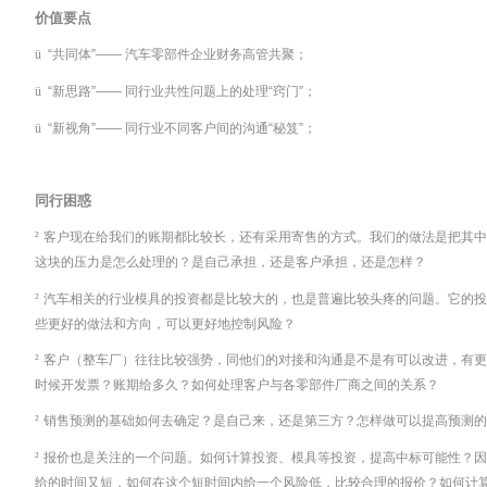
价值要点
ü
“共同体”—— 汽车零部件企业财务高管共聚；
ü
“新思路”—— 同行业共性问题上的处理“窍门”；
ü
“新视角”—— 同行业不同客户间的沟通“秘笈”；
同行困惑
²
客户现在给我们的账期都比较长，还有采用寄售的方式。我们的做法是把其中
这块的压力是怎么处理的？是自己承担，还是客户承担，还是怎样？
²
汽车相关的行业模具的投资都是比较大的，也是普遍比较头疼的问题。它的投
些更好的做法和方向，可以更好地控制风险？
²
客户（整车厂）往往比较强势，同他们的对接和沟通是不是有可以改进，有更
时候开发票？账期给多久？如何处理客户与各零部件厂商之间的关系？
²
销售预测的基础如何去确定？是自己来，还是第三方？怎样做可以提高预测的
²
报价也是关注的一个问题。如何计算投资、模具等投资，提高中标可能性？因
给的时间又短，如何在这个短时间内给一个风险低，比较合理的报价？如何计