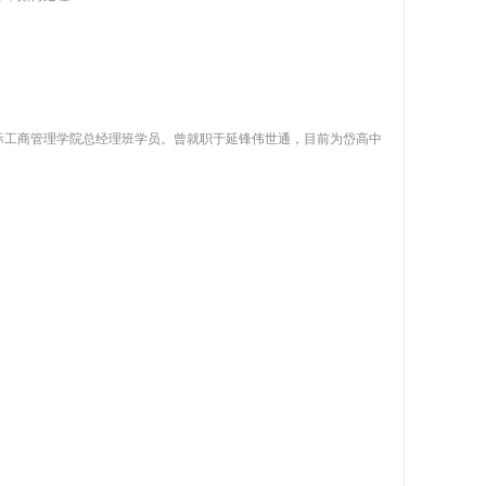
际工商管理学院总经理班学员。曾就职于延锋伟世通，目前为岱高中