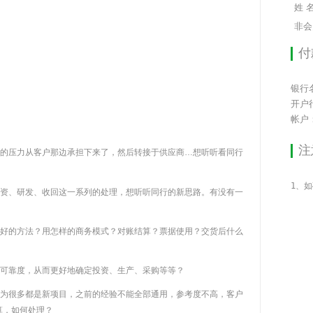
姓 名
非会
付
银行
开户
帐户：1
注
的压力从客户那边承担下来了，然后转接于供应商…想听听看同行
资、研发、收回这一系列的处理，想听听同行的新思路。有没有一
好的方法？用怎样的商务模式？对账结算？票据使用？交货后什么
可靠度，从而更好地确定投资、生产、采购等等？
为很多都是新项目，之前的经验不能全部通用，参考度不高，客户
算，如何处理？