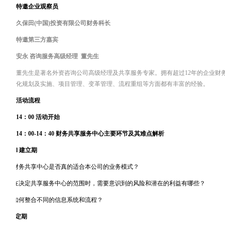
特邀企业观察员
久保田(中国)投资有限公司财务科长
特邀第三方嘉宾
安永 咨询服务高级经理
董先生
董先生是著名外资咨询公司高级经理及共享服务专家。拥有超过
12
年的企业财
化规划及实施、项目管理、变革管理、流程重组等方面都有丰富的经验。
活动流程
14
：
00
活动开始
14
：
00-14
：
40
财务共享服务中心主要环节及其难点解析
l
建立期
ü
ü
财务共享中心是否真的适合本公司的业务模式？
ü
ü
在决定共享服务中心的范围时，需要意识到的风险和潜在的利益有哪些？
ü
ü
如何整合不同的信息系统和流程？
?
l
稳定期