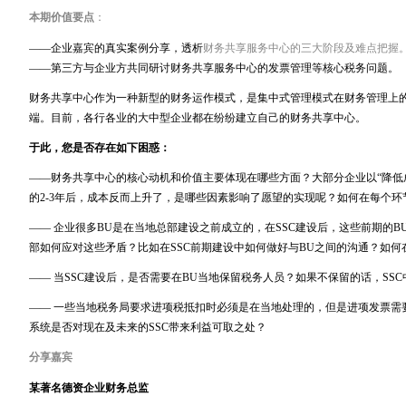
本期价值要点
：
——
企业嘉宾的真实案例分享，透析
财务共享服务中心的三大阶段及难点把握
——第三方与企业方共同研讨财务共享服务中心的发票管理等核心税务问题。
财务共享中心作为一种新型的财务运作模式，是集中式管理模式在财务管理上
端。目前，各行各业的大中型企业都在纷纷建立自己的财务共享中心。
于此，您是否存在如下困惑：
——财务共享中心的核心动机和价值主要体现在哪些方面？大部分企业以“降低
的
2-3
年后，成本反而上升了，是哪些因素影响了愿望的实现呢？如何在每个环
——
企业很多
BU
是在当地总部建设之前成立的，在
SSC
建设后，这些前期的
B
部如何应对这些矛盾？比如在
SSC
前期建设中如何做好与
BU
之间的沟通？如何
——
当
SSC
建设后，是否需要在
BU
当地保留税务人员？如果不保留的话，
SSC
—— 一些当地税务局要求进项税抵扣时必须是在当地处理的，但是进项发票需
系统是否对现在及未来的
SSC
带来利益可取之处？
分享嘉宾
某著名德资企业财务总监