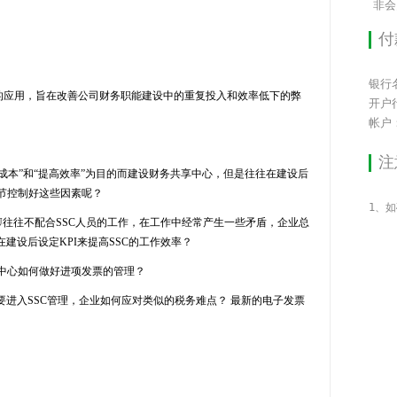
非会
付
。
银行
的应用，旨在改善公司财务职能建设中的重复投入和效率低下的弊
开户
帐户：1
注
成本”和“提高效率”为目的而建设财务共享中心，但是往往在建设后
节控制好这些因素呢？
U
往往不配合
SSC
人员的工作，在工作中经常产生一些矛盾，企业总
在建设后设定
KPI
来提高
SSC
的工作效率？
中心如何做好进项发票的管理？
要进入
SSC
管理，企业如何应对类似的税务难点？
最新的电子发票